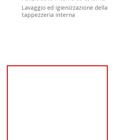
Lavaggio ed igienizzazione della
tappezzeria interna
Centro Revisioni
La revisione periodica
obbligatoria dei veicoli a motore,
auto, moto, ecc., prima di essere
una norma di legge, e quindi “un
obbligo a cui sottostare”, è
sicuramente un momento
importante per verificare lo stato
di salute e di sicurezza del Vostro