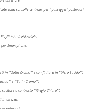
ale anteriore
cate sulla consolle centrale, per i passeggeri
posteriori
arPlay™ + Android Auto™;
ne per Smartphone;
rti in “”Satin Cromo”” e con finitura in “”Nero
Lucido””;
ucido”” e “”Satin Cromo””;
n cuciture a contrasto “”Grigio Chiaro””;
i in altezza;
ili anteriori;