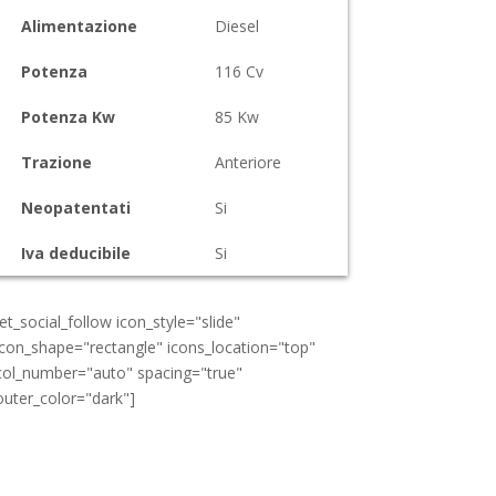
Alimentazione
Diesel
Potenza
116
Cv
Potenza Kw
85
Kw
Trazione
Anteriore
Neopatentati
Si
Iva deducibile
Si
[et_social_follow icon_style="slide"
icon_shape="rectangle" icons_location="top"
col_number="auto" spacing="true"
outer_color="dark"]