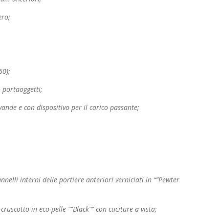
ero;
60);
 portaoggetti;
ande e con dispositivo per il carico passante;
annelli interni delle portiere anteriori verniciati in
“”Pewter
cruscotto in eco-pelle “”Black”” con cuciture a
vista;