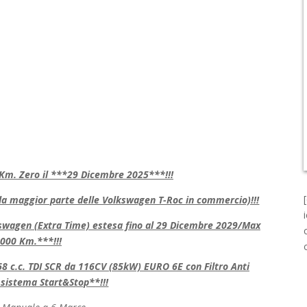
Km. Zero il ***29 Dicembre 2025***!!!
maggior parte delle Volkswagen T-Roc in commercio)!!!
lkswagen (Extra Time) estesa fino al 29 Dicembre 2029/Max
.000 Km.***!!!
8 c.c. TDI SCR da 116CV (85kW) EURO 6E con Filtro Anti
 sistema Start&Stop**!!!