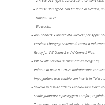
– 2 Prese USB Type-C ubicate sulla consolle centr
– 2 Prese USB Type-C con funzione di ricarica, ubi
– Hotspot Wi-Fi
– Bluetooth;
– App Connect: Connettività wireless per Apple C
– Wireless Charging: Sistema di carica a induzio
– Ready for VW Connect e VW Connect Plus;
– VW e-Call: Servizio di chiamata d’emergenza;
– Volante in pelle a 3 razze multifunzione con inse
– Impugnatura leva cambio con inserti in “”Nero L
– Selleria in tessuto “”Nero Titanio/Black Oak”” co
– Sedile guidatore e passeggero Comfort, regolabil
– Tasca porta-documenti sul retro-schienale dei sed