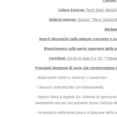
Cambio
Colore Esterno
:
Pyret Silver Metall
Selleria interna
:
Tessuto “”Nero Titanio/B
Dashpa
Inserti decorativi sulla plancia cruscotto e su
Rivestimento sulla parte superiore della p
Cerchioni:
Cerchi in lega 7J x 18″ **Neva
Principali dotazioni di serie che caratterizzano
– Alzacristalli elettrici anteriori e posteriori;
– Chiusure centralizzate con telecomando;
– Keyless Entry & Keyless Go: Sistema di apertura/c
avviamento veicolo con pulsante senza l’utilizzo de
– Servosterzo elettromeccanico in funzione della v