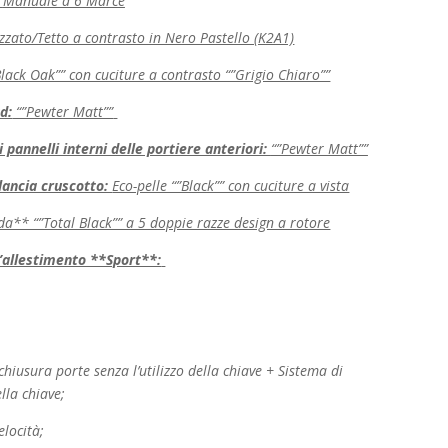
:
Manuale a 6 Marce
izzato/Tetto a contrasto in Nero Pastello (K2A1)
lack Oak”” con cuciture a contrasto “”Grigio Chiaro””
d:
“”Pewter Matt””
i pannelli interni delle portiere anteriori:
“”Pewter Matt””
lancia cruscotto:
Eco-pelle “”Black”” con cuciture a vista
da** “”Total Black”” a 5 doppie razze design a rotore
 l’allestimento **Sport**:
hiusura porte senza l’utilizzo della chiave +
Sistema di
lla chiave;
elocità;