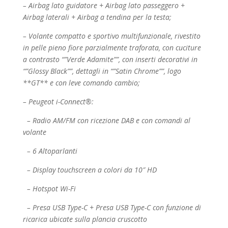
– Airbag lato guidatore + Airbag lato passeggero +
Airbag laterali + Airbag a tendina per la testa;
– Volante compatto e sportivo multifunzionale, rivestito
in pelle pieno fiore parzialmente traforata,
con cuciture
a contrasto “”Verde Adamite””, con inserti decorativi in
“”Glossy Black””, dettagli
in “”Satin Chrome””, logo
**GT** e con leve comando cambio;
– Peugeot i-Connect®:
– Radio AM/FM con ricezione DAB e con comandi al
volante
– 6 Altoparlanti
– Display touchscreen a colori da 10″ HD
– Hotspot Wi-Fi
– Presa USB Type-C + Presa USB Type-C con funzione di
ricarica ubicate sulla plancia cruscotto