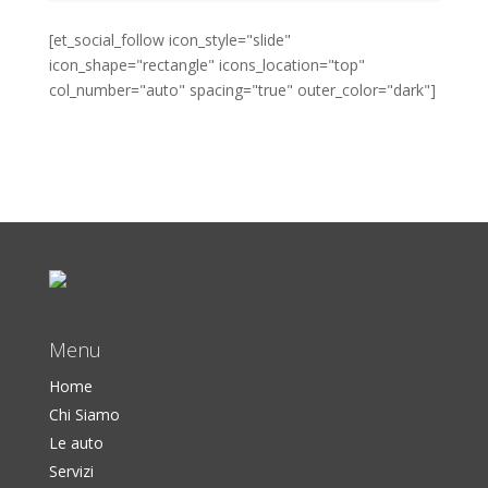
[et_social_follow icon_style="slide"
icon_shape="rectangle" icons_location="top"
col_number="auto" spacing="true" outer_color="dark"]
Menu
Home
Chi Siamo
Le auto
Servizi