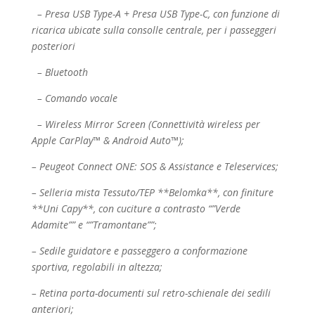
– Presa USB Type-A + Presa USB Type-C, con funzione di
ricarica ubicate sulla consolle centrale,
per i passeggeri
posteriori
– Bluetooth
– Comando vocale
– Wireless Mirror Screen (Connettività wireless per
Apple CarPlay™ & Android Auto™);
– Peugeot Connect ONE: SOS & Assistance e Teleservices;
– Selleria mista Tessuto/TEP **Belomka**, con finiture
**Uni Capy**, con cuciture a contrasto
“”Verde
Adamite”” e “”Tramontane””;
– Sedile guidatore e passeggero a conformazione
sportiva, regolabili in altezza;
– Retina porta-documenti sul retro-schienale dei sedili
anteriori;