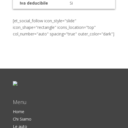
Iva deducibile
Si
[et_social_follow icon_style="slide"
icon_shape="rectangle" icons_location="top"
col_number="auto" spacing="true" outer_color="dark"]
Menu
Home
Chi Siamo
Le auto