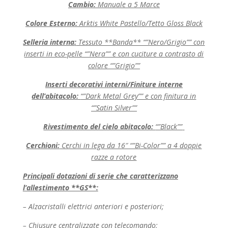
Cambio:
Manuale a 5 Marce
Colore Esterno:
Arktis White Pastello/Tetto Gloss Black
Selleria interna
:
Tessuto **Banda** “”Nero/Grigio”” con
inserti in eco-pelle “”Nera”” e con cuciture a contrasto di
colore “”Grigio””
Inserti decorativi interni/Finiture interne
dell’abitacolo:
“”Dark Metal Grey”” e con finitura in
“”Satin Silver””
Rivestimento del cielo abitacolo:
“”Black””
Cerchioni:
Cerchi in lega da 16″ “”Bi-Color”” a 4 doppie
razze a rotore
Principali dotazioni di serie che caratterizzano
l’allestimento **GS**:
– Alzacristalli elettrici anteriori e posteriori;
– Chiusure centralizzate con telecomando;