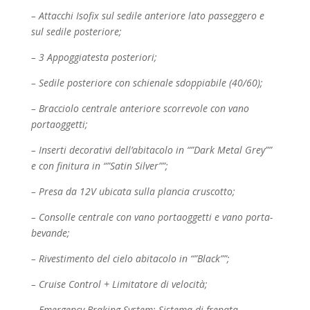
– Attacchi Isofix sul sedile anteriore lato passeggero e
sul sedile posteriore;
– 3 Appoggiatesta posteriori;
– Sedile posteriore con schienale sdoppiabile (40/60);
– Bracciolo centrale anteriore scorrevole con vano
portaoggetti;
– Inserti decorativi dell’abitacolo in “”Dark Metal Grey””
e con finitura in “”Satin Silver””;
– Presa da 12V ubicata sulla plancia cruscotto;
– Consolle centrale con vano portaoggetti e vano porta-
bevande;
– Rivestimento del cielo abitacolo in “”Black””;
– Cruise Control + Limitatore di velocità;
– Emergency Braking System: Sistema di frenata