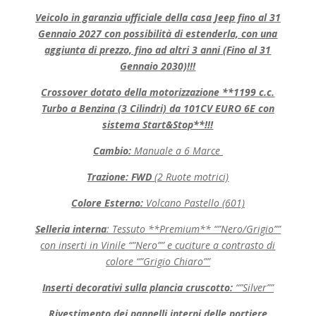
Veicolo in garanzia ufficiale della casa Jeep fino al 31
Gennaio 2027 con possibilità di estenderla, con una
aggiunta di prezzo, fino ad altri 3 anni (Fino al 31
Gennaio 2030)!!!
Crossover dotato della motorizzazione **1199 c.c.
Turbo a Benzina (3 Cilindri) da 101CV EURO 6E con
sistema Start&Stop**!!!
Cambio:
Manuale a 6 Marce
Trazione: FWD
(2 Ruote motrici)
Colore Esterno:
Volcano Pastello (601)
Selleria interna
: Tessuto **Premium** “”Nero/Grigio””
con inserti in Vinile “”Nero”” e cuciture a contrasto di
colore “”Grigio Chiaro””
Inserti decorativi sulla plancia cruscotto:
“”Silver””
Rivestimento dei pannelli interni delle portiere