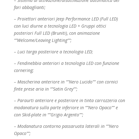
– Sistema di attivazione/disattivazione automatica dei
fari abbaglianti;
– Proiettori anteriori Jeep Performance LED (Full LED)
con luci diurne a tecnologia LED + Gruppi
ottici
posteriori Full LED (Bruniti), con animazione
“”Welcome/Leaving Lighting””;
– Luci targa posteriore a tecnologia LED;
– Fendinebbia anteriori a tecnologia LED con funzione
cornering;
– Mascherina anteriore in “”Nero Lucido”” con cornici
finte prese aria in “”Satin Grey””;
– Paraurti anteriore e posteriore in tinta carrozzeria con
modanatura sulla parte inferiore in “”Nero
Opaco”” e
con Skid-plate in “”Grigio Argento””;
– Modanatura contorno passaruota laterali in “”Nero
Opaco””;