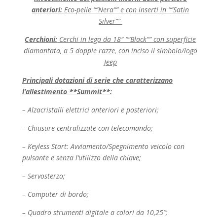
anteriori:
Eco-pelle “”Nera”” e con inserti in “”Satin
Silver””
Cerchioni:
Cerchi in lega da 18″ “”Black”” con superficie
diamantata, a 5 doppie razze, con inciso il simbolo/logo
Jeep
Principali dotazioni di serie che caratterizzano
l’allestimento **Summit**:
– Alzacristalli elettrici anteriori e posteriori;
– Chiusure centralizzate con telecomando;
– Keyless Start: Avviamento/Spegnimento veicolo con
pulsante e senza l’utilizzo della chiave;
– Servosterzo;
– Computer di bordo;
– Quadro strumenti digitale a colori da 10,25″;