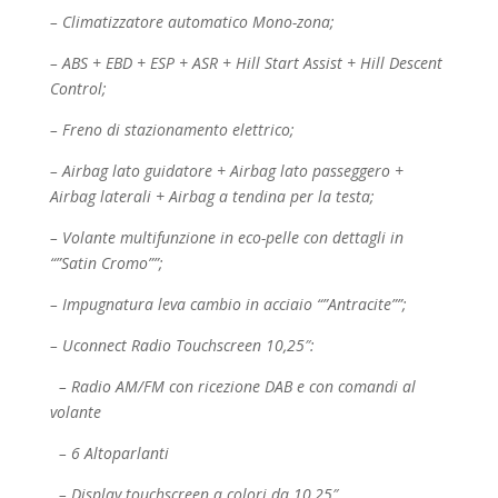
– Climatizzatore automatico Mono-zona;
– ABS + EBD + ESP + ASR + Hill Start Assist + Hill Descent
Control;
– Freno di stazionamento elettrico;
– Airbag lato guidatore + Airbag lato passeggero +
Airbag laterali + Airbag a tendina per la testa;
– Volante multifunzione in eco-pelle con dettagli in
“”Satin Cromo””;
– Impugnatura leva cambio in acciaio “”Antracite””;
– Uconnect Radio Touchscreen 10,25″:
– Radio AM/FM con ricezione DAB e con comandi al
volante
– 6 Altoparlanti
– Display touchscreen a colori da 10,25″