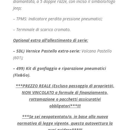
diamantata, a 5 doppie razze, con inciso il
simbolo/logo
Jeep;
– TPMS: Indicatore perdita pressione pneumatici;
– Terminale di scarico cromato.
Optional extra all’allestimento di serie:
– 5DL)
Vernice Pastello extra-serie:
Volcano Pastello
(601);
– 499)
Kit di gonfiaggio e riparazione pneumatici
(Fix&Go).
***PREZZO REALE (Escluso passaggio di proprietà),
NON VINCOLATO a formule di finanziamento,
rottamazione o pacchetti assicurativi
obbligatori***!!!
***Se sei neopatentato/a, in base alla nuova
normativa di legge vigente, questa autovettura la
puoi guidare***!!!