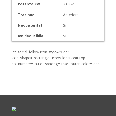
Potenza Kw
74
Kw
Trazione
Anteriore
Neopatentati
Si
Iva deducibile
Si
[et_social_follow icon_style="slide"
icon_shape="rectangle" icons_location="top"
col_number="auto" spacing="true" outer_color="dark"]