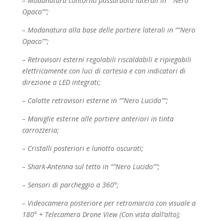
– Modanatura contorno passaruota laterali in “”Nero
Opaco””;
– Modanatura alla base delle portiere laterali in “”Nero
Opaco””;
– Retrovisori esterni regolabili riscaldabili e ripiegabili
elettricamente con luci di cortesia e con
indicatori di
direzione a LED integrati;
– Calotte retrovisori esterne in “”Nero Lucido””;
– Maniglie esterne alle portiere anteriori in tinta
carrozzeria;
– Cristalli posteriori e lunotto oscurati;
– Shark-Antenna sul tetto in “”Nero Lucido””;
– Sensori di parcheggio a 360°;
– Videocamera posteriore per retromarcia con visuale a
180° + Telecamera Drone View (Con vista
dall’alto);