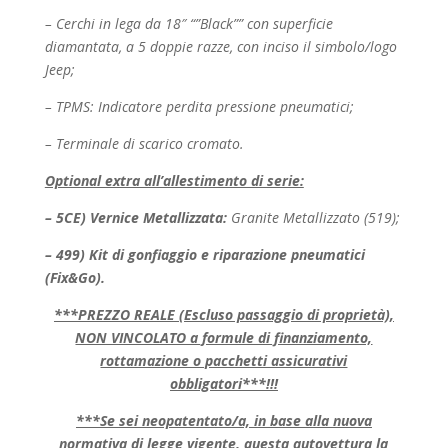
– Cerchi in lega da 18″ “”Black”” con superficie
diamantata, a 5 doppie razze, con inciso il
simbolo/logo
Jeep;
– TPMS: Indicatore perdita pressione pneumatici;
– Terminale di scarico cromato.
Optional extra all’allestimento di serie:
– 5CE)
Vernice Metallizzata:
Granite Metallizzato (519);
– 499)
Kit di gonfiaggio e riparazione pneumatici
(Fix&Go).
***PREZZO REALE (Escluso passaggio di proprietà),
NON VINCOLATO a formule di finanziamento,
rottamazione o pacchetti assicurativi
obbligatori***!!!
***Se sei neopatentato/a, in base alla nuova
normativa di legge vigente, questa autovettura la