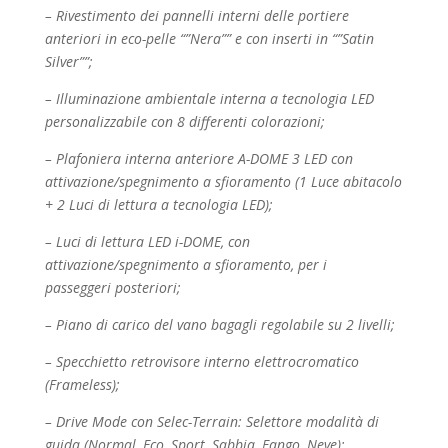
– Rivestimento dei pannelli interni delle portiere
anteriori in eco-pelle “”Nera”” e con inserti
in “”Satin
Silver””;
– Illuminazione ambientale interna a tecnologia LED
personalizzabile con 8 differenti colorazioni;
– Plafoniera interna anteriore A-DOME 3 LED con
attivazione/spegnimento a sfioramento (1 Luce
abitacolo
+ 2 Luci di lettura a tecnologia LED);
– Luci di lettura LED i-DOME, con
attivazione/spegnimento a sfioramento, per i
passeggeri
posteriori;
– Piano di carico del vano bagagli regolabile su 2 livelli;
– Specchietto retrovisore interno elettrocromatico
(Frameless);
– Drive Mode con Selec-Terrain: Selettore modalità di
guida (Normal, Eco, Sport, Sabbia, Fango,
Neve);