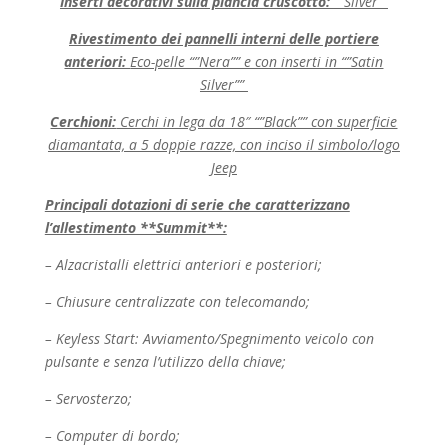
Inserti decorativi sulla plancia cruscotto:
“”Silver””
Rivestimento dei pannelli interni delle portiere
anteriori:
Eco-pelle “”Nera”” e con inserti in “”Satin
Silver””
Cerchioni:
Cerchi in lega da 18″ “”Black”” con superficie
diamantata, a 5 doppie razze, con inciso il simbolo/logo
Jeep
Principali dotazioni di serie che caratterizzano
l’allestimento **Summit**:
– Alzacristalli elettrici anteriori e posteriori;
– Chiusure centralizzate con telecomando;
– Keyless Start: Avviamento/Spegnimento veicolo con
pulsante e senza l’utilizzo della chiave;
– Servosterzo;
– Computer di bordo;