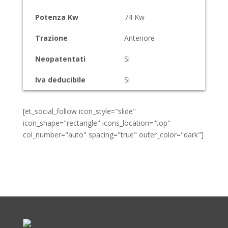
Potenza Kw
74
Kw
Trazione
Anteriore
Neopatentati
Si
Iva deducibile
Si
[et_social_follow icon_style="slide"
icon_shape="rectangle" icons_location="top"
col_number="auto" spacing="true" outer_color="dark"]