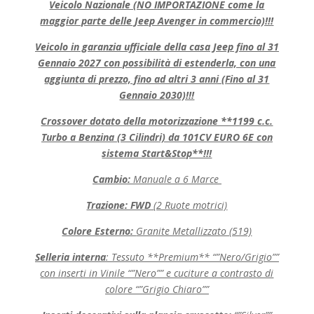
Veicolo Nazionale (NO IMPORTAZIONE come la
maggior parte delle Jeep Avenger in commercio)!!!
Veicolo in garanzia ufficiale della casa Jeep fino al 31
Gennaio 2027 con possibilità di estenderla, con una
aggiunta di prezzo, fino ad altri 3 anni (Fino al 31
Gennaio 2030)!!!
Crossover dotato della motorizzazione **1199 c.c.
Turbo a Benzina (3 Cilindri) da 101CV EURO 6E con
sistema Start&Stop**!!!
Cambio:
Manuale a 6 Marce
Trazione: FWD
(2 Ruote motrici)
Colore Esterno:
Granite Metallizzato (519)
Selleria interna
: Tessuto **Premium** “”Nero/Grigio””
con inserti in Vinile “”Nero”” e cuciture a contrasto di
colore “”Grigio Chiaro””