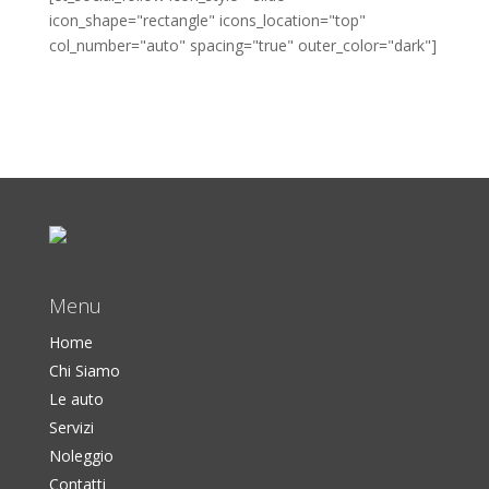
icon_shape="rectangle" icons_location="top"
col_number="auto" spacing="true" outer_color="dark"]
Menu
Home
Chi Siamo
Le auto
Servizi
Noleggio
Contatti