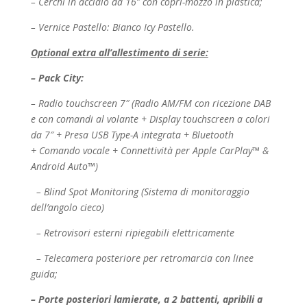
– Cerchi in acciaio da 16″ con copri-mozzo in plastica;
– Vernice Pastello: Bianco Icy Pastello.
Optional extra all’allestimento di serie:
– Pack City:
– Radio touchscreen 7″ (Radio AM/FM con ricezione DAB
e con comandi al volante + Display
touchscreen a colori
da 7″ + Presa USB Type-A integrata + Bluetooth
+
Comando vocale + Connettività per Apple CarPlay™ &
Android Auto™)
– Blind Spot Monitoring (Sistema di monitoraggio
dell’angolo cieco)
– Retrovisori esterni ripiegabili elettricamente
– Telecamera posteriore per retromarcia con linee
guida;
– Porte posteriori lamierate, a 2 battenti, apribili a