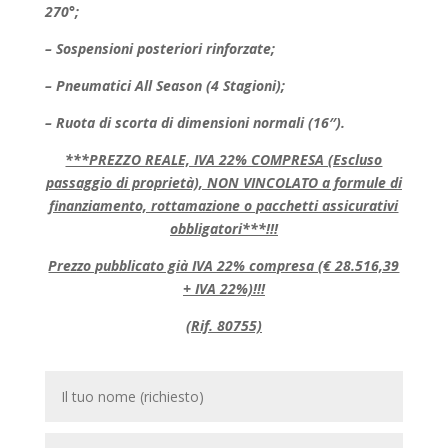
270°;
– Sospensioni posteriori rinforzate;
– Pneumatici All Season (4 Stagioni);
– Ruota di scorta di dimensioni normali (16″).
***PREZZO REALE, IVA 22% COMPRESA (Escluso
passaggio di proprietà), NON VINCOLATO a formule di
finanziamento, rottamazione o pacchetti assicurativi
obbligatori***!!!
Prezzo pubblicato già IVA 22% compresa (€ 28.516,39
+ IVA 22%)!!!
(Rif. 80755)