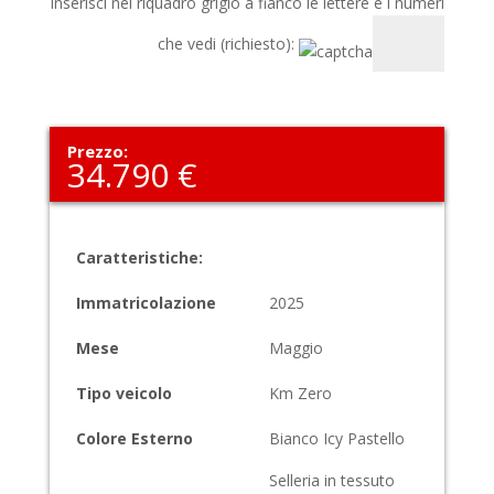
Inserisci nel riquadro grigio a fianco le lettere e i numeri
che vedi (richiesto):
Prezzo:
34.790 €
Caratteristiche:
Immatricolazione
2025
Mese
Maggio
Tipo veicolo
Km Zero
Colore Esterno
Bianco Icy Pastello
Selleria in tessuto