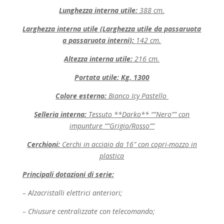
Lunghezza interna utile:
388 cm.
Larghezza interna utile (Larghezza utile da passaruota
a passaruota interni):
142 cm.
Altezza interna utile:
216 cm.
Portata utile: Kg. 1300
Colore esterno:
Bianco Icy Pastello
Selleria interna:
Tessuto **Darko** “”Nero”” con
impunture “”Grigio/Rosso””
Cerchioni:
Cerchi in acciaio da 16″ con copri-mozzo in
plastica
Principali dotazioni di serie:
– Alzacristalli elettrici anteriori;
– Chiusure centralizzate con telecomando;