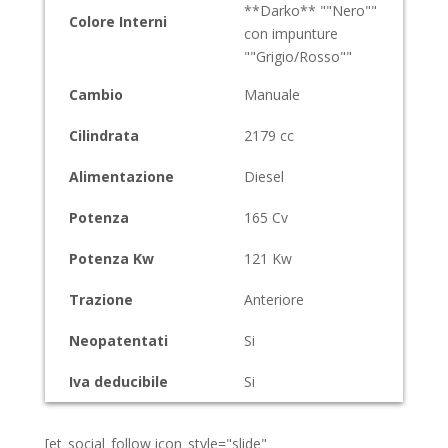
**Darko** ""Nero""
Colore Interni
con impunture
""Grigio/Rosso""
Cambio
Manuale
Cilindrata
2179
cc
Alimentazione
Diesel
Potenza
165
Cv
Potenza Kw
121
Kw
Trazione
Anteriore
Neopatentati
Si
Iva deducibile
Si
[et_social_follow icon_style="slide"