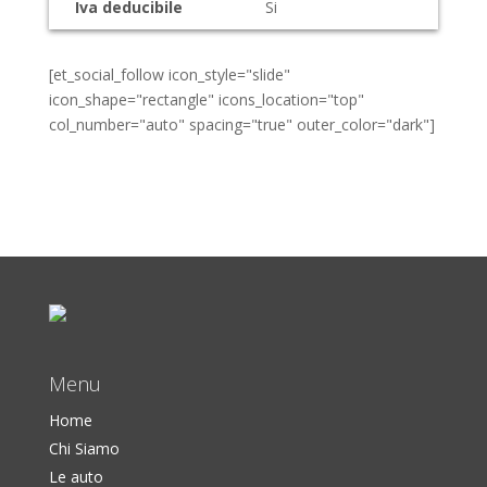
Iva deducibile
Si
[et_social_follow icon_style="slide"
icon_shape="rectangle" icons_location="top"
col_number="auto" spacing="true" outer_color="dark"]
Menu
Home
Chi Siamo
Le auto