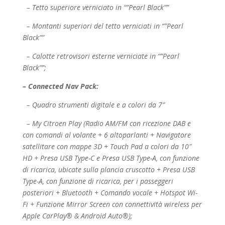
– Tetto superiore verniciato in “”Pearl Black””
– Montanti superiori del tetto verniciati in “”Pearl
Black””
– Calotte retrovisori esterne verniciate in “”Pearl
Black””;
– Connected Nav Pack:
– Quadro strumenti digitale e a colori da 7″
– My Citroen Play (Radio AM/FM con ricezione DAB e
con comandi al volante + 6 altoparlanti +
Navigatore
satellitare con mappe 3D + Touch Pad a colori da 10″
HD + Presa USB Type-C e
Presa USB Type-A, con funzione
di ricarica, ubicate sulla plancia cruscotto + Presa USB
Type-
A, con funzione di ricarica, per i passeggeri
posteriori + Bluetooth + Comando vocale + Hotspot
Wi-
Fi + Funzione Mirror Screen con connettività wireless per
Apple CarPlay® & Android
Auto®);