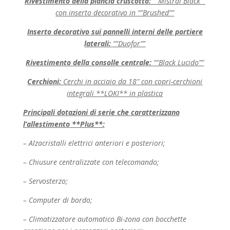
Rivestimento della plancia cruscotto:
“”Mistral Black””
con inserto decorativo in “”Brushed””
Inserto decorativo sui pannelli interni delle portiere
laterali:
“”Duofor””
Rivestimento della consolle centrale:
“”Black Lucido””
Cerchioni:
Cerchi in acciaio da 18″ con copri-cerchioni
integrali **LOKI** in plastica
Principali dotazioni di serie che caratterizzano
l’allestimento **Plus**:
– Alzacristalli elettrici anteriori e posteriori;
– Chiusure centralizzate con telecomando;
– Servosterzo;
– Computer di bordo;
– Climatizzatore automatico Bi-zona con bocchette