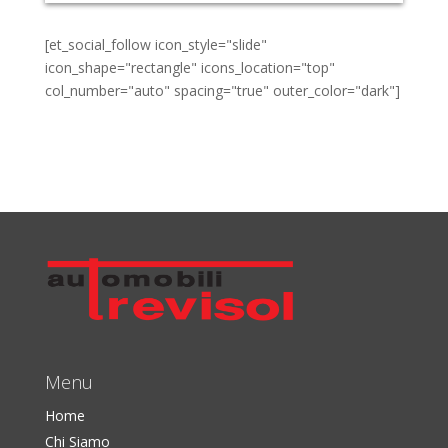
[et_social_follow icon_style="slide"
icon_shape="rectangle" icons_location="top"
col_number="auto" spacing="true" outer_color="dark"]
Menu
Home
Chi Siamo