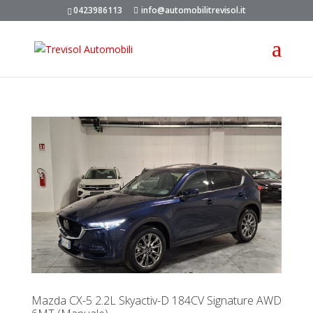
0423986113
info@automobilitrevisol.it
Mazda CX-5 2.2L Skyactiv-D 184CV Signature AWD