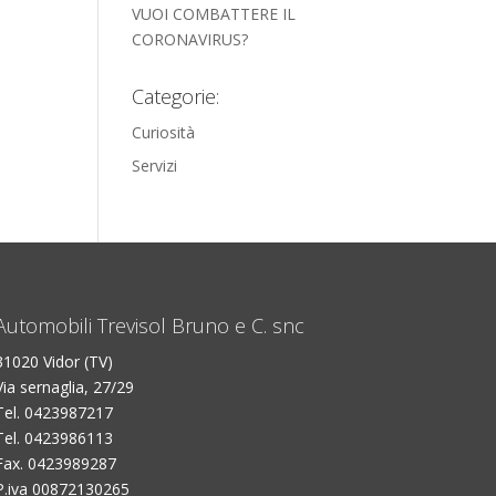
VUOI COMBATTERE IL
CORONAVIRUS?
Categorie:
Curiosità
Servizi
Automobili Trevisol Bruno e C. snc
31020 Vidor (TV)
Via sernaglia, 27/29
Tel. 0423987217
Tel. 0423986113
Fax. 0423989287
P.iva 00872130265